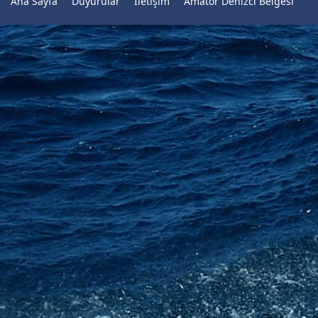
Ana Sayfa
Duyurular
İletişim
Amatör Denizci Belgesi