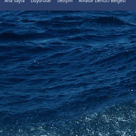
Ana Sayfa
Duyurular
İletişim
Amatör Denizci Belgesi